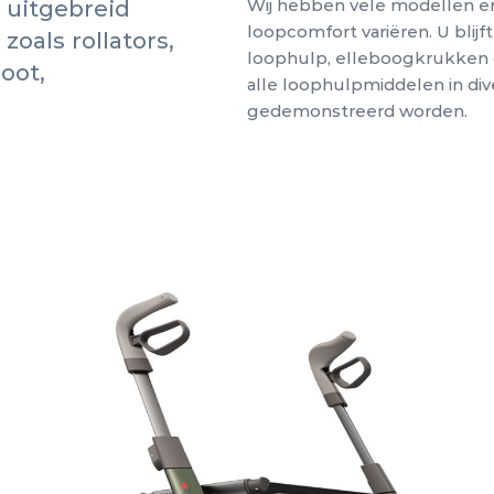
 uitgebreid
Wij hebben vele modellen en
loopcomfort variëren.
U blijf
oals rollators,
loophulp, elleboogkrukken 
oot,
alle loophulpmiddelen in dive
gedemonstreerd worden.