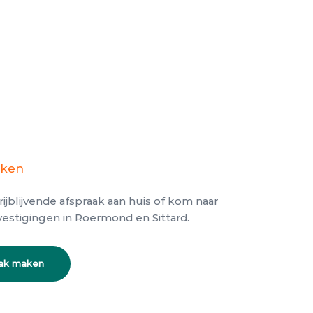
aken
rijblijvende afspraak aan huis of kom naar
estigingen in Roermond en Sittard.
aak maken